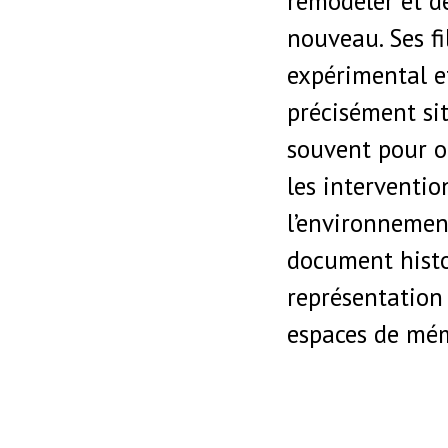
remodeler et de
nouveau. Ses f
expérimental et
précisément sit
souvent pour o
les interventi
l’environnement
document histo
représentation 
espaces de mémo