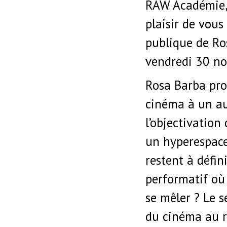
RAW Académie,
plaisir de vous
publique de Ro
vendredi 30 n
Rosa Barba pro
cinéma à un au
l’objectivation
un hyperespace 
restent à défin
performatif où 
se mêler ? Le s
du cinéma au r