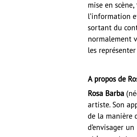
mise en scène, t
l’information e
sortant du cont
normalement vu
les représent
A propos de Ro
Rosa Barba
(née
artiste. Son ap
de la manière d
d’envisager un