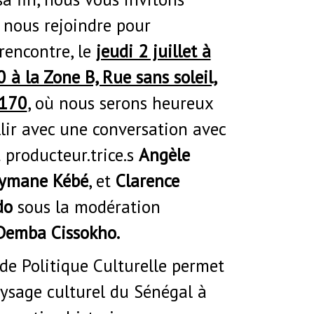
 nous rejoindre pour
rencontre, le
jeudi 2 juillet à
 à la Zone B, Rue sans soleil,
2170
, où nous serons heureux
lir avec une conversation avec
t producteur.trice.s
Angèle
eymane Kébé
, et
Clarence
do
sous la modération
Demba Cissokho.
e Politique Culturelle permet
aysage culturel du Sénégal à