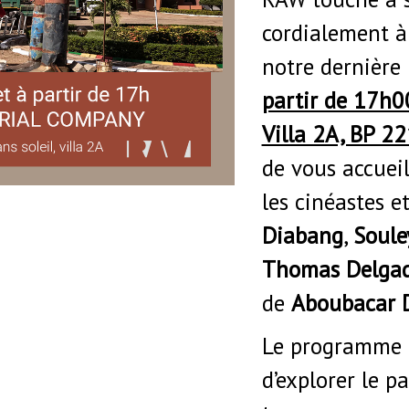
cordialement à
notre dernière 
partir de 17h00
Villa 2A, BP 2
de vous accueil
les cinéastes e
Diabang
,
Soul
Thomas Delga
de
Aboubacar 
Le programme d
d’explorer le p